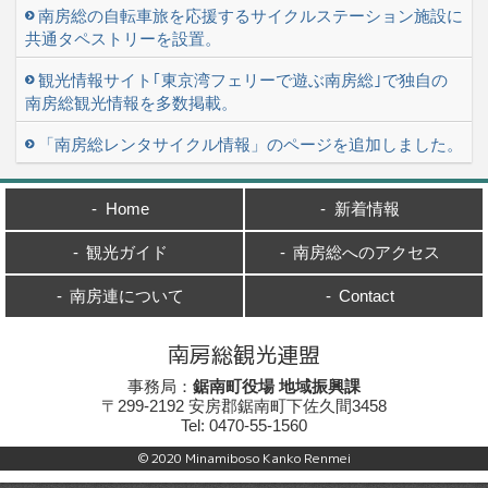
南房総の自転車旅を応援するサイクルステーション施設に
共通タペストリーを設置。
観光情報サイト｢東京湾フェリーで遊ぶ南房総｣で独自の
南房総観光情報を多数掲載。
「南房総レンタサイクル情報」のページを追加しました。
Home
新着情報
観光ガイド
南房総へのアクセス
南房連について
Contact
南房総観光連盟
事務局：
鋸南町役場 地域振興課
〒
299-2192
安房郡鋸南町
下佐久間3458
Tel:
0470-55-1560
© 2020 Minamiboso Kanko Renmei